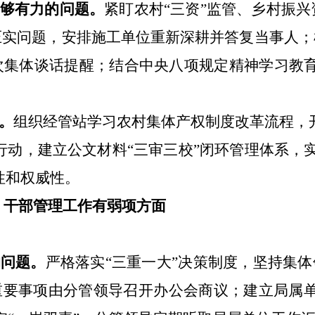
够有力
的问题
。
紧盯农村
“
三资
”
监管、乡村振兴
压实问题，安排施工单位重新深耕并答复当事人；
次集体谈话提醒；结合中央八项规定精神学习教
。
组织经管站学习农村集体产权制度改革流程，
行动，建立公文材料
“
三审三校
”
闭环管理体系，
性和权威性。
，干部管理工作有弱项方面
的问题
。
严格落实
“
三重一大
”
决策制度，坚持集体
重要事项由分管领导召开办公会商议；建立局属