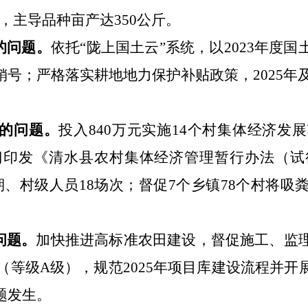
，主导品种亩产达
350
公斤。
的问题。
依托
“
陇上国土云
”
系统，以
2023
年度国
销号；严格落实耕地地力保护补贴政策，
2025
年
的问题
。
投入
840
万元实施
14
个村集体经济发展
门印发《清水县农村集体经济管理暂行办法（试
期、村级人员
18
场次；督促
7
个乡镇
78
个村将吸
问题
。
加快推进高标准农田建设，督促施工、监
（等级
A
级），规范
2025
年项目库建设流程并开
题发生。