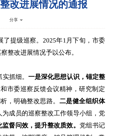
整改进展情况的通报
分享
展
了
提级巡察。
2025
年
1
月下旬，市委
巡察整改进展情况予以
公布
。
抓实抓细。
一是深化思想认识，锚定整
述和市委巡察反馈会议精神，研究制定
剖析，明确整改思路。
二是健全组织体
人为成员的巡察整改工作领导小组，党
化监督问效，提升整改质效。
党组书记