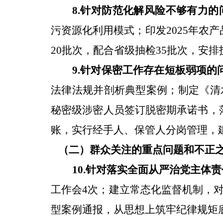
8.
针对
防范化解风险不够有力
的
污资源化利用模式；印发
2025
年农产
20
批次，配合省级抽检
35
批次，安排
9.
针对
保密工作存在短板弱项
的
法律法规并剖析典型案例；制定《清
秘密级涉密人员签订脱密期承诺书，
账，实行经手人、保管人分岗管理，
（二）群众关注的重点问题和不正
10.
针对
落实全面从严治党主体责
工作会
4
次；建立常态化监督机制，
型案例通报，从思想上筑牢纪律规矩