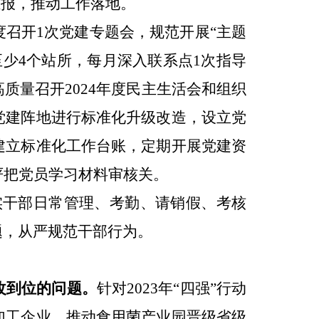
汇报，推动工作落地。
度召开
1
次党建专题会，规范开展
“
主题
至少
4
个站所，每月深入联系点
1
次指导
高质量召开
2024
年度民主生活会和组织
党建阵地进行标准化升级改造，设立党
建立标准化工作台账，定期开展党建资
严把党员学习材料审核关。
实干部日常管理、考勤、请销假、考核
题，从严规范干部行为。
改到位
的问题
。
针对
2023
年
“
四强
”
行动
加工企业，推动食用菌产业园晋级省级