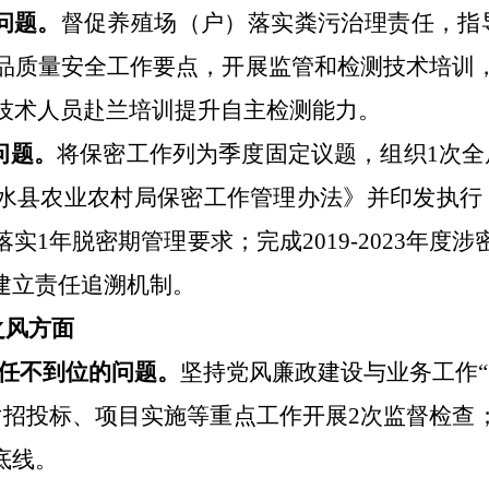
问题
。
督促养殖场（户）落实粪污治理责任，指
品质量安全工作要点，开展监管和检测技术培训
技术人员赴兰培训提升自主检测能力。
问题
。
将保密工作列为季度固定议题，组织
1
次全
水县农业农村局保密工作管理办法》并印发执行
落实
1
年脱密期管理要求；完成
2019-2023
年度涉
建立责任追溯机制。
之风方面
任不到位
的问题
。
坚持党风廉政建设与业务工作
“
对招投标、项目实施等重点工作开展
2
次监督检查
底线。