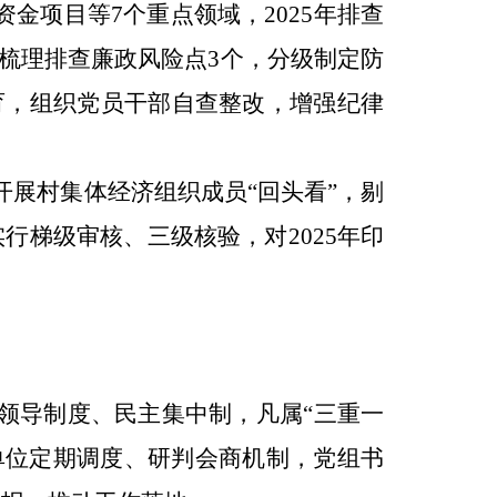
资金项目等
7
个重点领域，
2025
年排查
梳理排查廉政风险点
3
个，分级制定防
育，组织党员干部自查整改，增强纪律
开展村集体经济组织成员
“
回头看
”
，剔
实行梯级审核、三级核验，对
2025
年印
领导
制度
、民主集中
制
，凡属
“
三重一
单位定期调度、研判会商机制，党组书