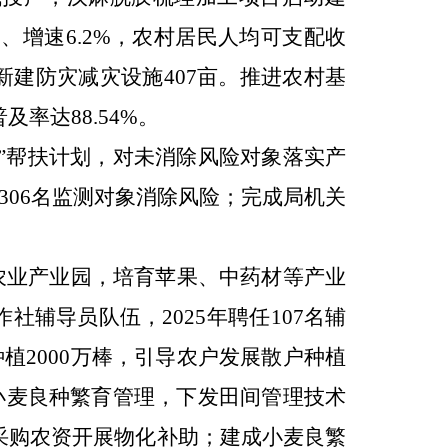
元、增速
6.2%
，农村居民人均可支配收
新建防灾减灾设施
407
亩。推进农村基
普及率达
88.54%
。
”
帮扶计划，对未消除风险对象落实产
306
名监测对象消除风险；完成局机关
。
农业产业园，培育苹果、中药材等产业
作社辅导员队伍，
2025
年聘任
107
名辅
种植
2000
万棒，引导农户发展散户种植
小麦良种繁育管理，下发田间管理技术
采购农资开展物化补助；建成小麦良繁