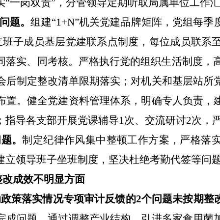
实
“
一岗双责
”
，分管领导定期听取局属单位工作
问题
。
组建
“1+N”
机关党建品牌矩阵，党组每季
立班子成员基层党建联系点制度，每位成员联系
同落实、同考核。严格执行党
的
组织生活制度，
会后制定整改清单限期落实；对机关和基层站所
布置。健全党建资料管理体系，明确专人负责，
；指导各支部开展党课辅导
1
次、交流研讨
2
次，
问题
。
制定纪律作风集中整顿工作方案，严格落
建立领导班子坐班制度，坚决杜绝考勤代签等问
整改成效不明显方面
动政策落实情况专项审计反馈的
2
个问题未按期整
完成问题，通过调整产业结构，引进多家食用菌