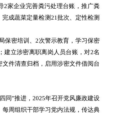
导
2
家企业完善粪污处理台账，推广粪
，完成蔬菜定量检测
21
批次、定性检测
局保密培训、
2
次警示教育，学习保密
；建立涉密离职离岗人员台账，对
2
名
密文件清查归档，启用涉密文件借阅台
四同
”
推进，
2025
年召开党风廉政建设
；每周组织干部学习党内法规，传达典