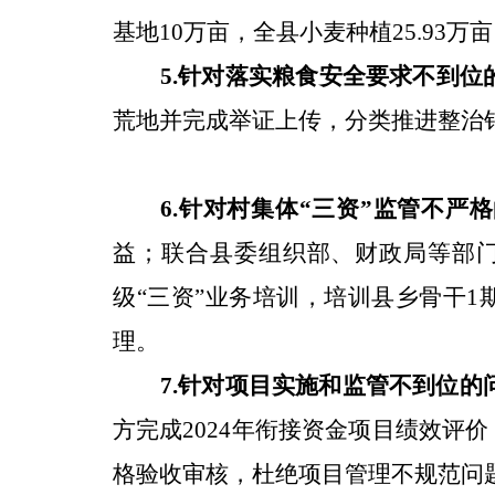
基地
10
万亩，全县小麦种植
25.93
万亩
5.
针对落实粮食安全要求不到位
荒地并完成举证上传，分类推进整治
6.
针对
村集体
“
三资
”
监管不严格
益；联合县委组织部、财政局等部
级
“
三资
”
业务培训，培训县乡骨干
1
理。
7.
针对
项目实施和监管不到位
的
方完成
2024
年衔接资金项目绩效评价
格验收审核，杜绝项目管理不规范问