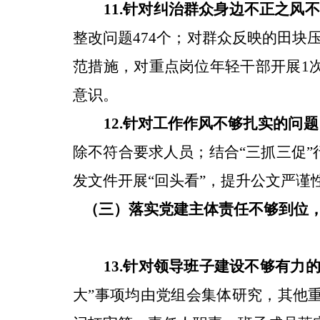
11
.
针对
纠治群众身边不正之风不
整改问题
474
个；对群众反映的田块
范措施，对重点岗位年轻干部开展
1
意识。
12.
针对
工作作风不够扎实
的问题
除不符合要求人员；结合
“
三抓三促
”
发文件开展
“
回头看
”
，提升公文严谨
（三）落实党建主体责任不够到位
13.
针对
领导班子建设不够有力
大
”
事项均由党组会集体研究，其他