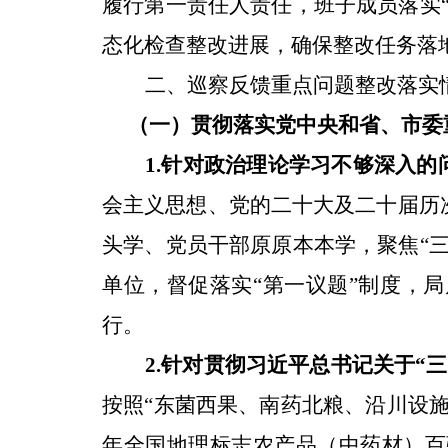
履行第一责任人责任，班子成员落实
态化检查整改进展，确保整改任务落
二、巡察反馈重点问题整改落实
（一）贯彻落实党中央和省、市委
1.
针对
政治理论学习不够深入
的
会主义思想、党的二十大及二十届
历
头学、党员干部原原本本学，聚焦
“
单位，督促落实
“
第一议题
”
制度，局
行。
2.
针对
贯彻习近平总书记关于
“
三
按照
“
东菌西果、南药北粮、沿川设
年全国地理标志农产品（中药材）百