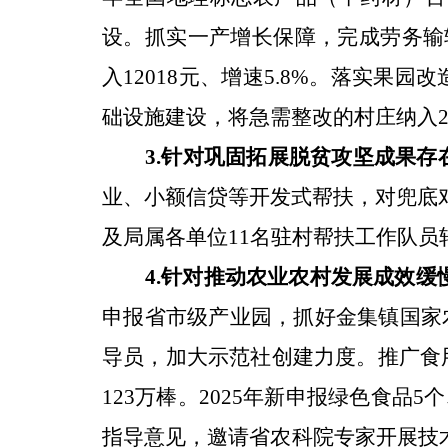
设。抓实一产增长保障，完成劳务输
入
12018
元、增速
5.8%
。落实果园改
础设施建设，将急需整改的村庄纳入
3.
针对
巩固拓展脱贫攻坚成果存
业、小额信贷等开发式帮扶，对兜底
及局属各单位
11
名驻村帮扶工作队员
4.
针对
推动农业农村发展成效缓
申报省市级产业园，抓好金集镇国家
导员，加大示范社创建力度。推广食
123
万棒。
2025
年新申报绿色食品
5
个
指导意见，邀请省农科院专家开展技