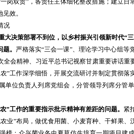
“
一岗双责
”
，各责任主体细化整改措施；建立日
地见效。
情况
重大决策部署不到位，以乡村振兴引领新时代
“
三
问题
。
严格落实
“
三会一课
”
、理论学习中心组等
次
全会精神、习近平总书记视察甘肃重要讲话重
三农
”
工作深学细悟，开展交流研讨并制定贯彻落
属单位负责人列席党组会，分管领导列席分管
农
”
工作的重要指示批示精神有差距
的问题
。
紧
施农业
”
布局，做优食用菌、小麦育种、干鲜果、
强榜；众兴菌业冬虫夏草仿生培育一期项目建