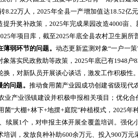
转
8.22
万人，
2025
年全县一产增加值达
18.52
亿
造提升奖补政策，
2025
年完成果园改造
4000
亩、
2025
年项目库，截至
2025
年底全县农村卫生厕所
在薄弱环节
的问题
。
动态更新监测对象
“
一户一策
对象落实民政救助等政策，
2025
年底已有
1948
户
8
轮换，对新队员开展谈心谈话，激发工作积极性
慢
的问题
。
推动食用菌产业园成功创建省级现代
农业产业强镇建设并积极申报相关项目；优化合
用菌
“
大棚
+
林下
+
地摆
+
庭院
”
种植模式，
2025
年
、续展
1
个，对申报主体开展全覆盖培训。强化
术培训，发放良种补助
600
余万元、投入
900
万元