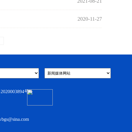
2021-08-21
2020-11-27
003894号-1
s@sina.com