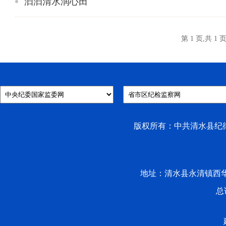
汩汩清水润心田
第 1 页,共 1 
版权所有：中共清水县纪律检
地址：清水县永清镇西华路53号 
总