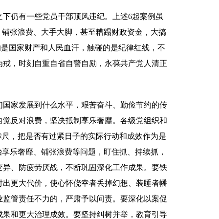
下仍有一些党员干部顶风违纪。上述6起案例虽
，铺张浪费、大手大脚，甚至糟蹋财政资金，大搞
的是国家财产和人民血汗，触碰的是纪律红线，不
为戒，时刻自重自省自警自励，永葆共产党人清正
国家发展到什么水平，艰苦奋斗、勤俭节约的传
自觉反对浪费，坚决抵制享乐奢靡。各级党组织和
标尺，把是否有过紧日子的实际行动和成效作为是
治享乐奢靡、铺张浪费等问题，盯住抓、持续抓，
变异、防疲劳厌战，不断巩固深化工作成果。要铁
付出更大代价，使心怀侥幸者丢掉幻想、装睡者幡
业监管责任不力的，严肃予以问责。要深化以案促
成果和更大治理成效。要坚持纠树并举，教育引导