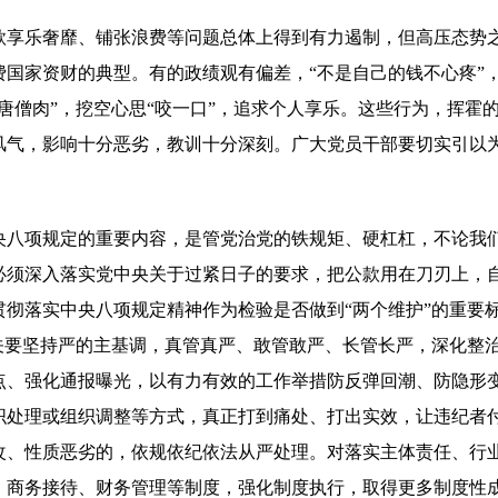
乐奢靡、铺张浪费等问题总体上得到有力遏制，但高压态势之
费国家资财的典型。有的政绩观有偏差，“不是自己的钱不心疼”
唐僧肉”，挖空心思“咬一口”，追求个人享乐。这些行为，挥霍
风气，影响十分恶劣，教训十分深刻。广大党员干部要切实引以
项规定的重要内容，是管党治党的铁规矩、硬杠杠，不论我们
必须深入落实党中央关于过紧日子的要求，把公款用在刀刃上，
贯彻落实中央八项规定精神作为检验是否做到“两个维护”的重要
机关要坚持严的主基调，真管真严、敢管敢严、长管长严，深化整
点、强化通报曝光，以有力有效的工作举措防反弹回潮、防隐形
织处理或组织调整等方式，真正打到痛处、打出实效，让违纪者
改、性质恶劣的，依规依纪依法从严处理。对落实主体责任、行
、商务接待、财务管理等制度，强化制度执行，取得更多制度性