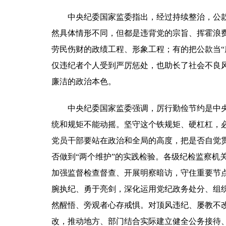
中央纪委国家监委指出，经过持续整治，公款享
然具体情形不同，但都是违背党的宗旨、挥霍浪
劳民伤财的政绩工程、形象工程；有的把公款当“
仅违纪者个人受到严厉惩处，也助长了社会不良
廉洁的政治本色。
中央纪委国家监委强调，厉行勤俭节约是中央八
统和规矩不能动摇。坚守这个铁规矩、硬杠杠，
党员干部要站在政治和全局的高度，把是否自觉
否做到“两个维护”的实践检验。各级纪检监察
加强监督检查督查、开展明察暗访，守住重要节
腕执纪、勇于亮剑，深化运用党纪政务处分、组
然醒悟、旁观者心存戒惧。对顶风违纪、屡教不
改，推动地方、部门结合实际建立健全公务接待