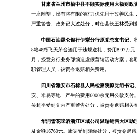
甘肃省兰州市榆中县不顾实际使用大额财政
一座雕塑，没有将有限的财力优先用于改善民生
严重警告、政务记大过处分，时任县长王林受到
中国石油昆仑银行伊犁分行原党总支书记、行
8箱48瓶飞天茅台酒用于违规送礼，费用8.97万元
月，授意分行业务部编造虚假营销活动方案，套取
职管理人员，被责令退赔相关费用。
四川省雅安市石棉县人民检察院原党组书记
安、米易等地，产生的费用6000余元用公款支付
吴超平受到党内严重警告处分，被责令退赔相关
华润雪花啤酒浙江区域公司温瑞销售大区助理
及金额16760元。康宾受到降级处分，被责令退