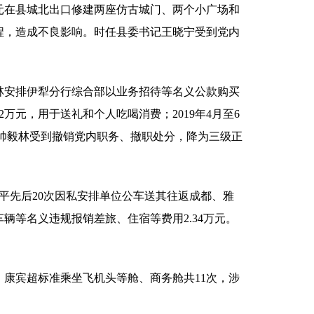
0余万元在县城北出口修建两座仿古城门、两个小广场和
程，造成不良影响。时任县委书记王晓宁受到党内
，帅毅林安排伊犁分行综合部以业务招待等名义公款购买
02万元，用于送礼和个人吃喝消费；2019年4月至6
。帅毅林受到撤销党内职务、撤职处分，降为三级正
，吴超平先后20次因私安排单位公车送其往返成都、雅
辆等名义违规报销差旅、住宿等费用2.34万元。
年4月，康宾超标准乘坐飞机头等舱、商务舱共11次，涉