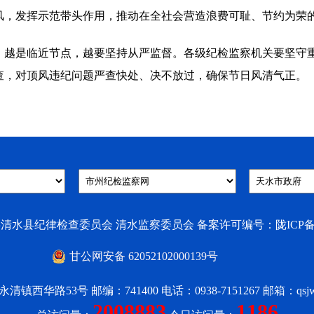
风，发挥示范带头作用，推动在全社会营造浪费可耻、节约为荣
是临近节点，越要坚持从严监督。各级纪检监察机关要坚守重
查，对顶风违纪问题严查快处、决不放过，确保节日风清气正。
水县纪律检查委员会 清水监察委员会 备案许可编号：陇ICP备2020
甘公网安备 62052102000139号
西华路53号 邮编：741400 电话：0938-7151267 邮箱：qsjwbg
2008883
1186