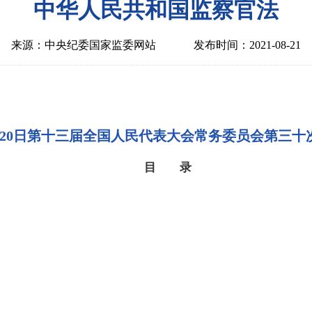
中华人民共和国监察官法
来源：中央纪委国家监委网站
发布时间：2021-08-21
8月20日第十三届全国人民代表大会常务委员会第三
目 录