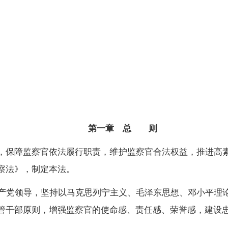
第一章 总 则
，保障监察官依法履行职责，维护监察官合法权益，推进高
察法》，制定本法。
产党领导，坚持以马克思列宁主义、毛泽东思想、邓小平理论
管干部原则，增强监察官的使命感、责任感、荣誉感，建设