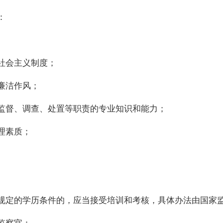
：
社会主义制度；
廉洁作风；
监督、调查、处置等职责的专业知识和能力；
理素质；
规定的学历条件的，应当接受培训和考核，具体办法由国家