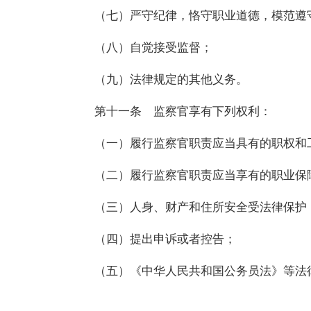
（七）严守纪律，恪守职业道德，模范遵
（八）自觉接受监督；
（九）法律规定的其他义务。
第十一条 监察官享有下列权利：
（一）履行监察官职责应当具有的职权和
（二）履行监察官职责应当享有的职业保
（三）人身、财产和住所安全受法律保护
（四）提出申诉或者控告；
（五）《中华人民共和国公务员法》等法