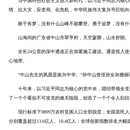
当中国特色社会主义进入新时代，以习近平同志为核心的
情、抗大灾，应变局、化危机，中华民族伟大复兴号巨轮向
敢于有梦，没有什么山峰不能攀登。勇于追梦，没有什
山海间的广东省中山市翠亨村，天空寥廓，山水舒朗。
全长24公里的深中通道正在加紧施工建设。通道投入使用
心地带。
“中山先生的夙愿是振兴中华。”孙中山曾侄孙女孙雅丽
十年来，以习近平同志为核心的党中央，团结带领全党全
了一个个看似不可攻克的难关险阻，创造了一个个令人刮目
现行标准下9899万农村贫困人口全部脱贫；全国居民人均可支
分别覆盖超过13.6亿人、10.4亿人；全球创新指数排名大幅