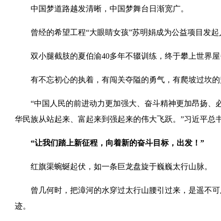
中国梦道路越发清晰，中国梦舞台日渐宽广。
曾经的希望工程“大眼睛女孩”苏明娟成为公益项目发起人
双小腿截肢的夏伯渝40多年不辍训练，终于攀上世界屋
有不忘初心的执着，有闯关夺隘的勇气，有爬坡过坎的
“中国人民的前进动力更加强大、奋斗精神更加昂扬、必
华民族从站起来、富起来到强起来的伟大飞跃。”习近平总
“让我们踏上新征程，向着新的奋斗目标，出发！”
红旗渠蜿蜒起伏，如一条巨龙盘旋于巍巍太行山脉。
曾几何时，把漳河的水穿过太行山腰引过来，是遥不可及
迹。