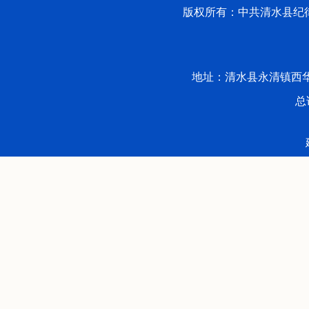
版权所有：中共清水县纪律检
地址：清水县永清镇西华路53号 
总