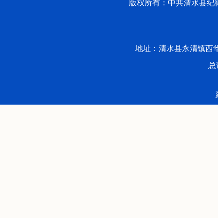
版权所有：中共清水县纪律检
地址：清水县永清镇西华路53号 
总