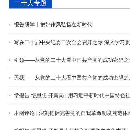
二十大专题
报告研学丨把好作风弘扬在新时代
写在二十届中央纪委二次全会召开之际 深入学习
引领——从党的二十大看中国共产党的成功密码之
无我——从党的二十大看中国共产党的成功密码之
学报告 悟思想 开新局 | 用习近平新时代中国特
本网评论 | 深刻把握完善党的自我革命制度规范体